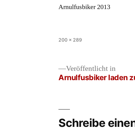
Vollständige
200 × 289
Größe
Veröffentlicht in
Arnulfusbiker laden z
Beitrags-
Navigation
Schreibe ein