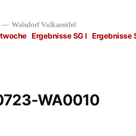
Walsdorf Vulkaneifel
rtwoche
Ergebnisse SG I
Ergebnisse S
0723-WA0010