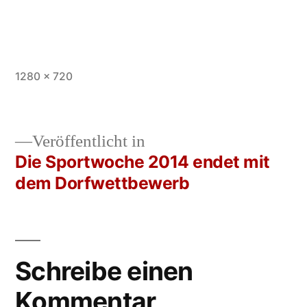
Vollständige
1280 × 720
Größe
Veröffentlicht in
Die Sportwoche 2014 endet mit
Beitrags-
dem Dorfwettbewerb
Navigation
Schreibe einen
Kommentar