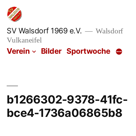
Zum
Inhalt
springen
SV Walsdorf 1969 e.V.
Walsdorf
Vulkaneifel
Verein
Bilder
Sportwoche
b1266302-9378-41fc-
bce4-1736a06865b8