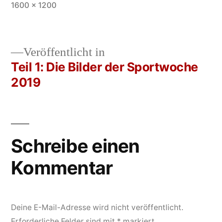
Vollständige
1600 × 1200
Größe
Veröffentlicht in
Teil 1: Die Bilder der Sportwoche
Beitrags-
2019
Navigation
Schreibe einen
Kommentar
Deine E-Mail-Adresse wird nicht veröffentlicht.
Erforderliche Felder sind mit
*
markiert