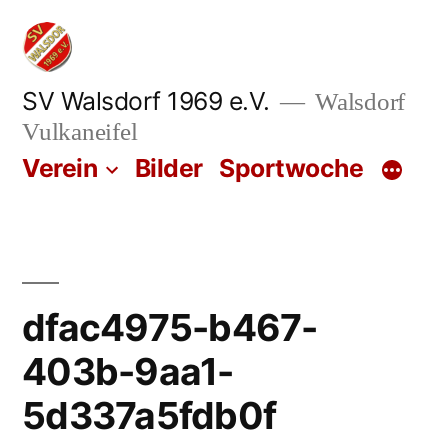
Zum
Inhalt
springen
SV Walsdorf 1969 e.V.
Walsdorf
Vulkaneifel
Verein
Bilder
Sportwoche
dfac4975-b467-
403b-9aa1-
5d337a5fdb0f