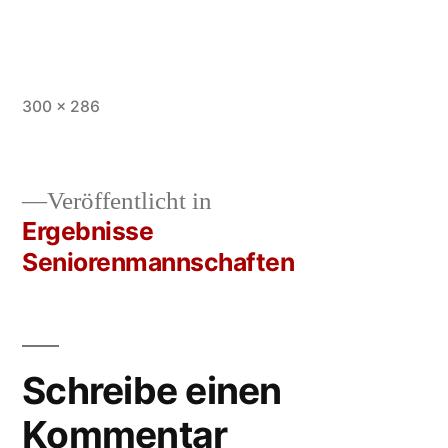
Vollständige
300 × 286
Größe
Veröffentlicht in
Ergebnisse
Beitrags-
Seniorenmannschaften
Navigation
Schreibe einen
Kommentar