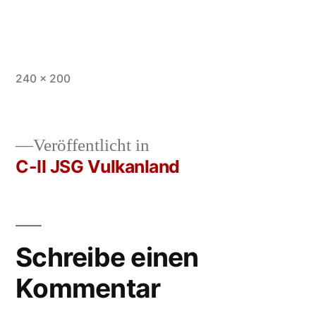
Vollständige
240 × 200
Größe
Veröffentlicht in
C-II JSG Vulkanland
Beitrags-
Navigation
Schreibe einen
Kommentar