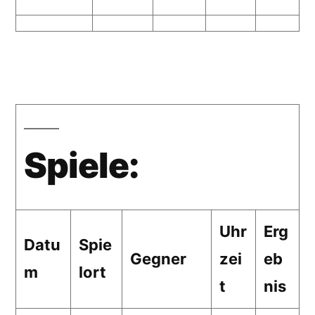
Spiele:
Uhr
Erg
Datu
Spie
Gegner
zei
eb
m
lort
t
nis