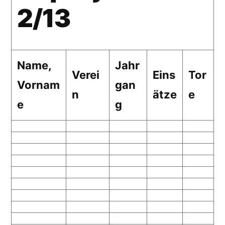
2/13
Name,
Jahr
Verei
Eins
Tor
Vornam
gan
n
ätze
e
e
g