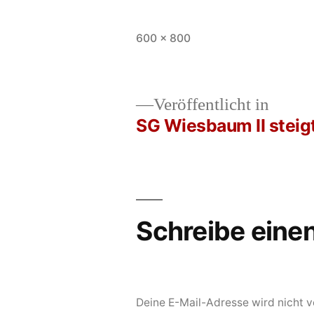
Vollständige
600 × 800
Größe
Veröffentlicht in
SG Wiesbaum II steigt 
Beitrags-
Navigation
Schreibe ein
Deine E-Mail-Adresse wird nicht ve