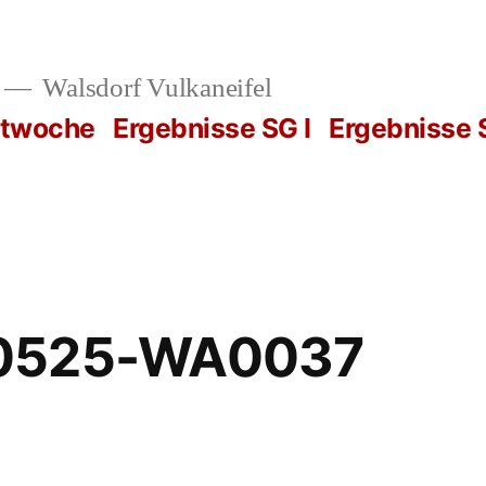
Walsdorf Vulkaneifel
rtwoche
Ergebnisse SG I
Ergebnisse S
0525-WA0037