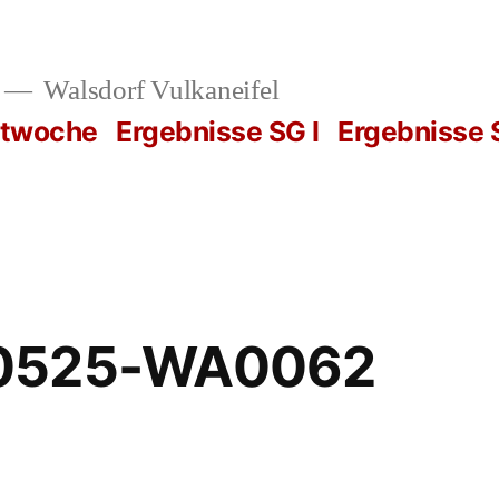
Walsdorf Vulkaneifel
rtwoche
Ergebnisse SG I
Ergebnisse S
0525-WA0062