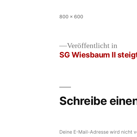
Vollständige
800 × 600
Größe
Veröffentlicht in
SG Wiesbaum II steigt 
Beitrags-
Navigation
Schreibe ein
Deine E-Mail-Adresse wird nicht ve