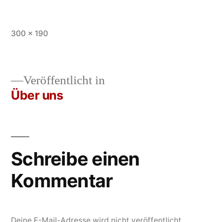
Vollständige
300 × 190
Größe
Veröffentlicht in
Über uns
Beitrags-
Navigation
Schreibe einen
Kommentar
Deine E-Mail-Adresse wird nicht veröffentlicht.