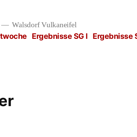
Walsdorf Vulkaneifel
rtwoche
Ergebnisse SG I
Ergebnisse S
er