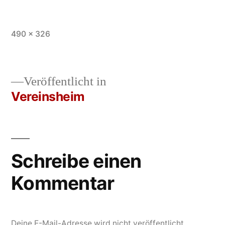
Vollständige
490 × 326
Größe
Veröffentlicht in
Vereinsheim
Beitrags-
Navigation
Schreibe einen
Kommentar
Deine E-Mail-Adresse wird nicht veröffentlicht.