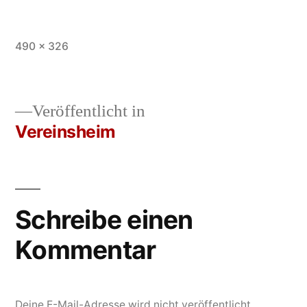
Vollständige
490 × 326
Größe
Veröffentlicht in
Vereinsheim
Beitrags-
Navigation
Schreibe einen
Kommentar
Deine E-Mail-Adresse wird nicht veröffentlicht.