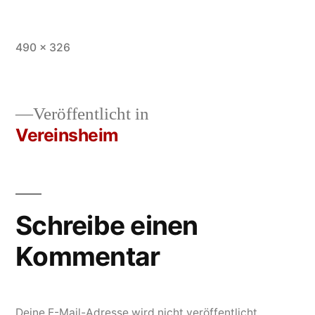
Vollständige
490 × 326
Größe
Veröffentlicht in
Vereinsheim
Beitrags-
Navigation
Schreibe einen
Kommentar
Deine E-Mail-Adresse wird nicht veröffentlicht.