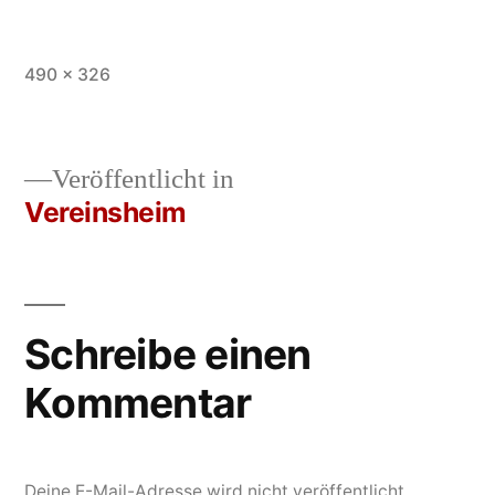
Vollständige
490 × 326
Größe
Veröffentlicht in
Vereinsheim
Beitrags-
Navigation
Schreibe einen
Kommentar
Deine E-Mail-Adresse wird nicht veröffentlicht.