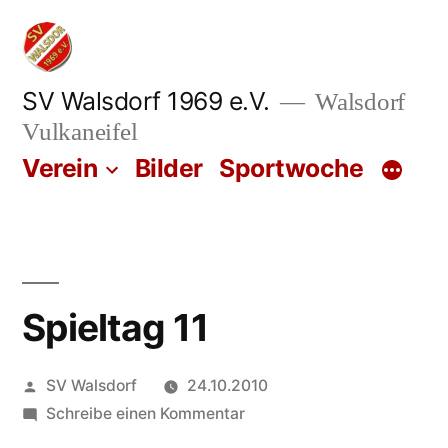
Zum
Inhalt
springen
SV Walsdorf 1969 e.V.
Walsdorf
Vulkaneifel
Verein
Bilder
Sportwoche
Spieltag 11
Veröffentlicht
SV Walsdorf
24.10.2010
von
zu
Schreibe einen Kommentar
Spieltag