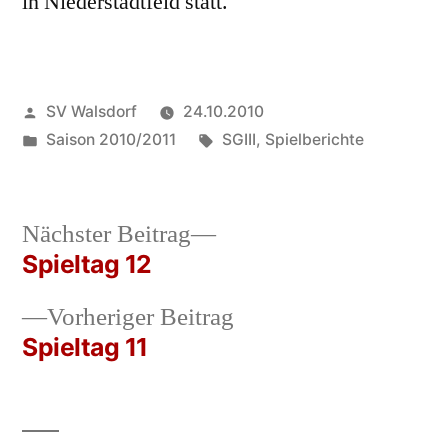
in Niederstadtfeld statt.
Veröffentlicht
SV Walsdorf
24.10.2010
von
Veröffentlicht
Schlagwörter:
Saison 2010/2011
SGIII
,
Spielberichte
in
Nächster
Nächster Beitrag
Beitrag:
Spieltag 12
Beitrags-
Vorheriger
Vorheriger Beitrag
Navigation
Beitrag:
Spieltag 11