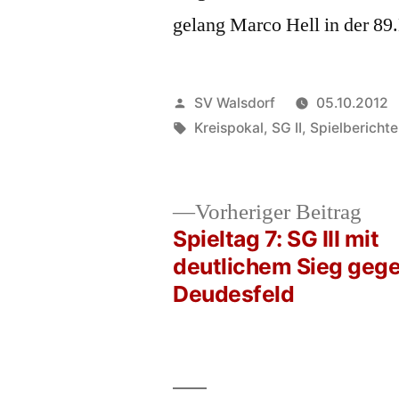
gelang Marco Hell in der 89.
Veröffentlicht
SV Walsdorf
05.10.2012
von
Schlagwörter:
Kreispokal
,
SG II
,
Spielberichte
Vor
Vorheriger Beitrag
Beit
Spieltag 7: SG III mit
Beitrags-
deutlichem Sieg geg
Deudesfeld
Navigation