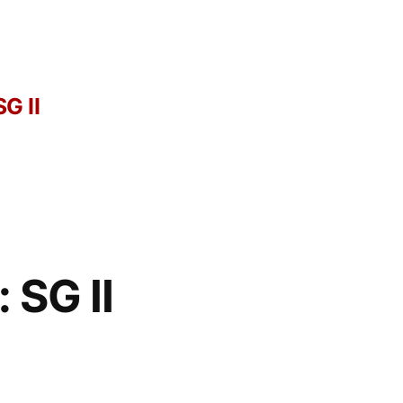
G II
 SG II