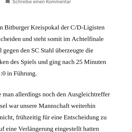
zu
Schreibe einen Kommentar
3.
Runde
n Bitburger Kreispokal der C/D-Ligisten
Bitburger-
Kreispokal:
tscheiden und steht somit im Achtelfinale
SG
l gegen den SC Stahl überzeugte die
II
schlägt
ken des Spiels und ging nach 25 Minuten
den
:0 in Führung.
SC
Stahl
II
e man allerdings noch den Ausgleichtreffer
el war unsere Mannschaft weiterhin
nicht, frühzeitig für eine Entscheidung zu
uf eine Verlängerung eingestellt hatten