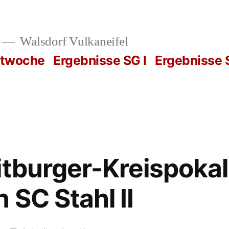
Walsdorf Vulkaneifel
rtwoche
Ergebnisse SG I
Ergebnisse S
tburger-Kreispokal:
 SC Stahl II