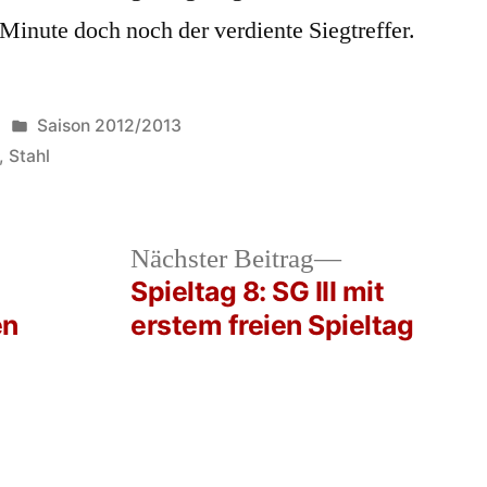
Minute doch noch der verdiente Siegtreffer.
Veröffentlicht
Saison 2012/2013
in
,
Stahl
heriger
Nächster
Nächster Beitrag
rag:
Beitrag:
Spieltag 8: SG III mit
en
erstem freien Spieltag