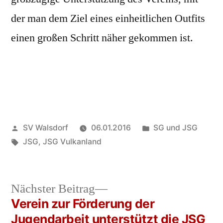
der man dem Ziel eines einheitlichen Outfits
einen großen Schritt näher gekommen ist.
Veröffentlicht
Veröffentlicht
SV Walsdorf
06.01.2016
SG und JSG
von
Schlagwörter:
in
JSG
,
JSG Vulkanland
Nächster
Nächster Beitrag
Beitrag:
Verein zur Förderung der
Beitrags-
Jugendarbeit unterstützt die JSG