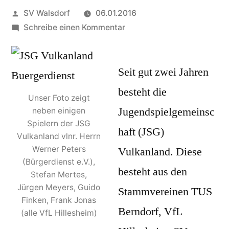
Veröffentlicht
SV Walsdorf
06.01.2016
von
zu
Schreibe einen Kommentar
Bürgerdienst
e.V.
Seit gut zwei Jahren
unterstützt
die
besteht die
Unser Foto zeigt
JSG
Jugendspielgemeinsc
neben einigen
Vulkanland
Spielern der JSG
haft (JSG)
Vulkanland vlnr. Herrn
Werner Peters
Vulkanland. Diese
(Bürgerdienst e.V.),
besteht aus den
Stefan Mertes,
Jürgen Meyers, Guido
Stammvereinen TUS
Finken, Frank Jonas
Berndorf, VfL
(alle VfL Hillesheim)