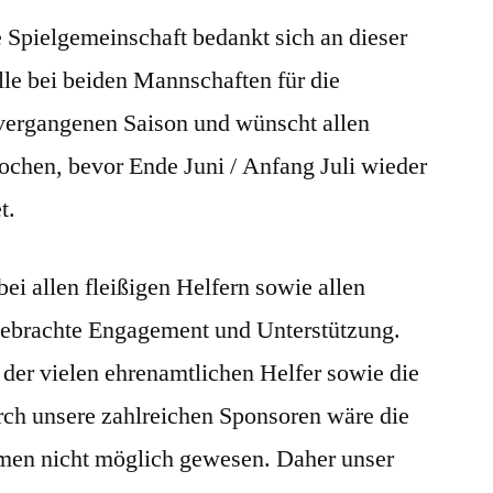
SG-
 Spielgemeinschaft bedankt sich an dieser
Vorstand
sagt
lle bei beiden Mannschaften für die
danke
 vergangenen Saison und wünscht allen
ochen, bevor Ende Juni / Anfang Juli wieder
t.
ei allen fleißigen Helfern sowie allen
gebrachte Engagement und Unterstützung.
e der vielen ehrenamtlichen Helfer sowie die
urch unsere zahlreichen Sponsoren wäre die
hmen nicht möglich gewesen. Daher unser