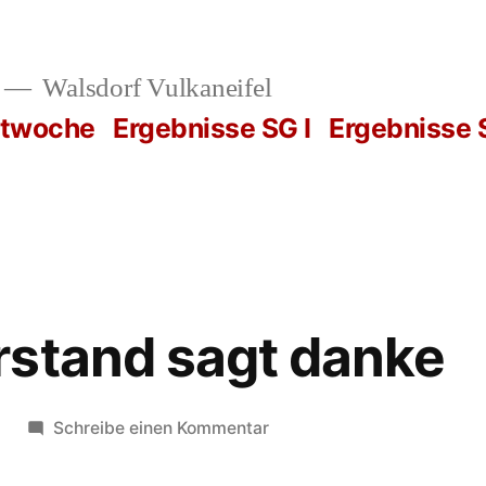
Walsdorf Vulkaneifel
rtwoche
Ergebnisse SG I
Ergebnisse S
rstand sagt danke
zu
Schreibe einen Kommentar
Der