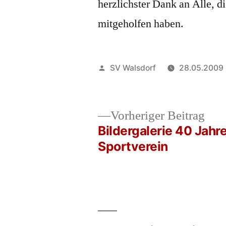
herzlichster Dank an Alle, d
mitgeholfen haben.
Veröffentlicht
SV Walsdorf
28.05.2009
von
Vor
Vorheriger Beitrag
Beit
Bildergalerie 40 Jahr
Beitrags-
Sportverein
Navigation