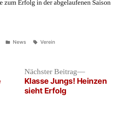
ie zum Erfolg in der abgelaufenen Saison
Veröffentlicht
Schlagwörter:
News
Verein
in
heriger
Nächster
Nächster Beitrag
rag:
Beitrag:
e
Klasse Jungs! Heinzen
sieht Erfolg