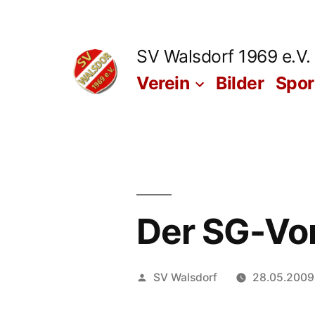
Zum
Inhalt
SV Walsdorf 1969 e.V.
springen
Verein
Bilder
Spo
Der SG-Vo
Veröffentlicht
SV Walsdorf
28.05.2009
von