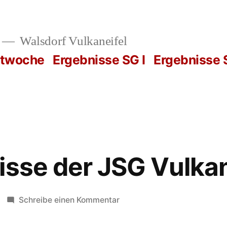
Walsdorf Vulkaneifel
rtwoche
Ergebnisse SG I
Ergebnisse S
isse der JSG Vulka
zu
Schreibe einen Kommentar
Die