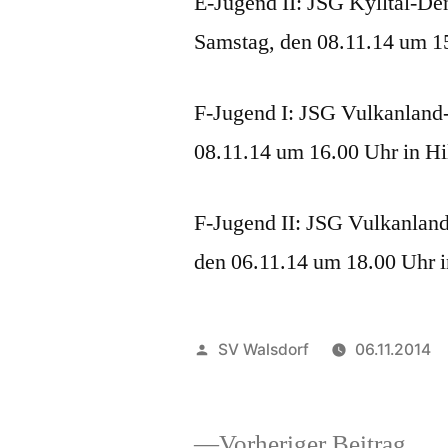
E-Jugend II: JSG Kylltal-D
Samstag, den 08.11.14 um 1
F-Jugend I: JSG Vulkanland
08.11.14 um 16.00 Uhr in Hi
F-Jugend II: JSG Vulkanlan
den 06.11.14 um 18.00 Uhr 
Veröffentlicht
SV Walsdorf
06.11.2014
von
Vor
Vorheriger Beitrag