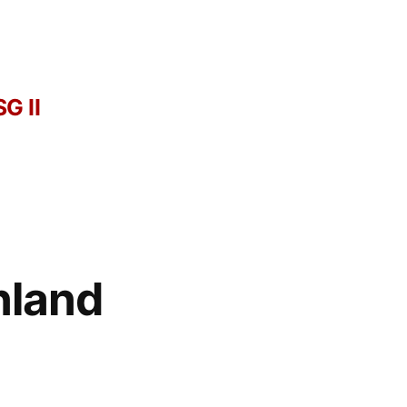
G II
nland