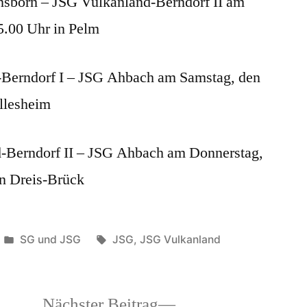
ensborn – JSG Vulkanland-Berndorf II am
5.00 Uhr in Pelm
-Berndorf I – JSG Ahbach am Samstag, den
llesheim
d-Berndorf II – JSG Ahbach am Donnerstag,
in Dreis-Brück
Veröffentlicht
Schlagwörter:
SG und JSG
JSG
,
JSG Vulkanland
in
heriger
Nächster
Nächster Beitrag