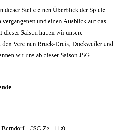
Ergebnisse
 dieser Stelle einen Überblick der Spiele
der
JSG
 vergangenen und einen Ausblick auf das
Vulkanland
dieser Saison haben wir unsere
t den Vereinen Brück-Dreis, Dockweiler und
ennen wir uns ab dieser Saison JSG
ende
Berndorf – JSG Zell 11:0