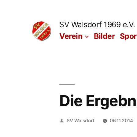
Zum
Inhalt
SV Walsdorf 1969 e.V.
springen
Verein
Bilder
Spo
Die Ergebn
Veröffentlicht
SV Walsdorf
06.11.2014
von