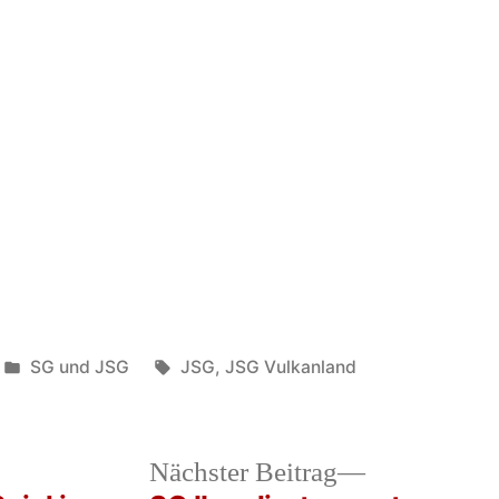
Veröffentlicht
Schlagwörter:
SG und JSG
JSG
,
JSG Vulkanland
in
heriger
Nächster
Nächster Beitrag