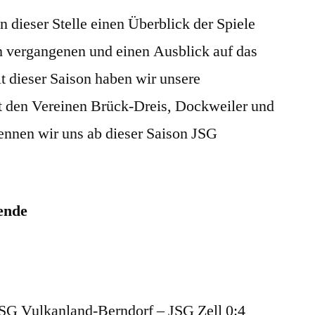
Ergebnisse
 dieser Stelle einen Überblick der Spiele
der
JSG
 vergangenen und einen Ausblick auf das
Vulkanland
dieser Saison haben wir unsere
t den Vereinen Brück-Dreis, Dockweiler und
ennen wir uns ab dieser Saison JSG
ende
JSG Vulkanland-Berndorf – JSG Zell 0:4