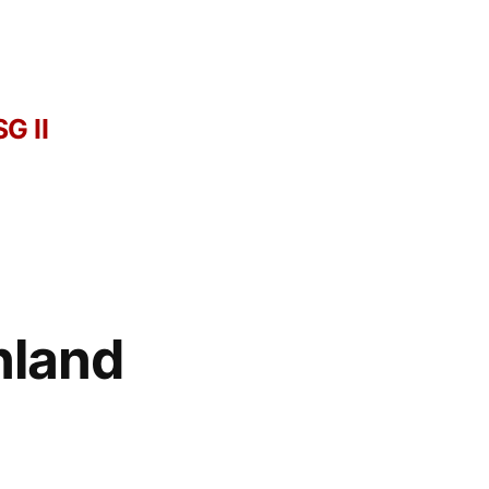
G II
nland