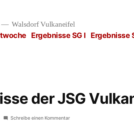
Walsdorf Vulkaneifel
rtwoche
Ergebnisse SG I
Ergebnisse S
isse der JSG Vulka
zu
Schreibe einen Kommentar
Die