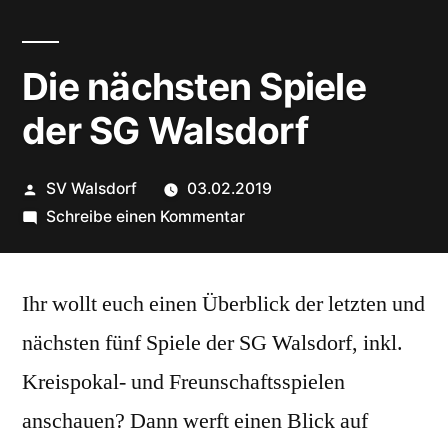
Die nächsten Spiele
der SG Walsdorf
Veröffentlicht
SV Walsdorf
03.02.2019
von
zu
Schreibe einen Kommentar
Die
nächsten
Ihr wollt euch einen Überblick der letzten und
Spiele
der
nächsten fünf Spiele der SG Walsdorf, inkl.
SG
Kreispokal- und Freunschaftsspielen
Walsdorf
anschauen? Dann werft einen Blick auf