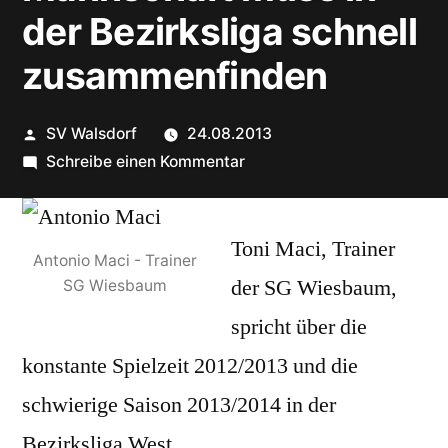
der Bezirksliga schnell
zusammenfinden
Veröffentlicht
SV Walsdorf
24.08.2013
von
zu
Schreibe einen Kommentar
Die
neu
Toni Maci, Trainer
zusammengesetzte
Antonio Maci - Trainer
Mannschaft
der SG Wiesbaum,
SG Wiesbaum
muss
spricht über die
in
der
konstante Spielzeit 2012/2013 und die
Bezirksliga
schwierige Saison 2013/2014 in der
schnell
Bezirksliga West.
zusammenfinden