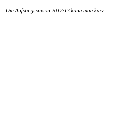
Die Aufstiegssaison 2012/13 kann man kurz
als äußerst konstante Spielzeit bezeichnen,
auch wenn es viele knappe Ergebnisse gab.
Bereits am 6. Spieltag konnten wir uns die
Tabellenspitze erobern, welche wir – bis auf
einen Ausrutscher am 9. Spieltag – bis zum
Ende der Saison verteidigten.
Es waren natürlich auch äußerst knappe
Spiele dabei, welche wir für uns entscheiden
konnten. Dank einer oftmals starken