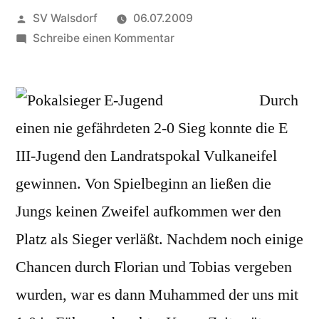
Veröffentlicht
SV Walsdorf
06.07.2009
von
zu
Schreibe einen Kommentar
E
III-
Jugend
Durch
im
einen nie gefährdeten 2-0 Sieg konnte die E
Landratspokal
III-Jugend den Landratspokal Vulkaneifel
erfolgreich
gewinnen. Von Spielbeginn an ließen die
Jungs keinen Zweifel aufkommen wer den
Platz als Sieger verläßt.
Nachdem noch einige
Chancen durch Florian und Tobias vergeben
wurden, war es dann Muhammed der uns mit