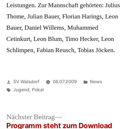
Leistungen. Zur Mannschaft gehörten: Julius
Thome, Julian Bauer, Florian Harings, Leon
Bauer, Daniel Willems, Muhammed
Cetinkurt, Leon Blum, Timo Hecker, Leon
Schlimpen, Fabian Reusch, Tobias Jöcken.
Veröffentlicht
Veröffentlicht
SV Walsdorf
06.07.2009
News
von
Schlagwörter:
in
Jugend
,
Pokal
Nächster
Nächster Beitrag
Beitrag:
Programm steht zum Download