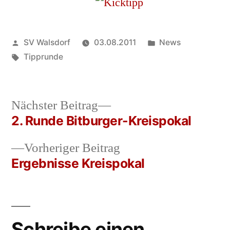
Veröffentlicht
Veröffentlicht
SV Walsdorf
03.08.2011
News
von
Schlagwörter:
in
Tipprunde
Nächster
Nächster Beitrag
Beitrag:
2. Runde Bitburger-Kreispokal
Beitrags-
Vorheriger
Vorheriger Beitrag
Navigation
Beitrag:
Ergebnisse Kreispokal
Schreibe einen