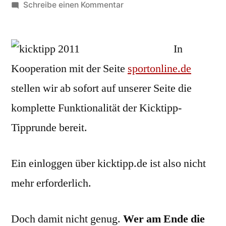
von
zu
Schreibe einen Kommentar
Ein
Fußball
für
In
den
Kooperation mit der Seite
sportonline.de
besten
stellen wir ab sofort auf unserer Seite die
Tipper
komplette Funktionalität der Kicktipp-
Tipprunde bereit.
Ein einloggen über kicktipp.de ist also nicht
mehr erforderlich.
Doch damit nicht genug.
Wer am Ende die