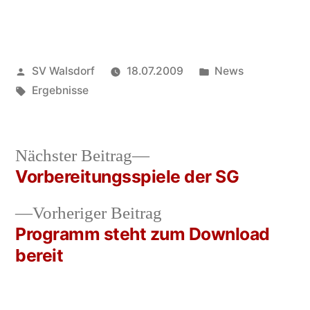
Veröffentlicht
Veröffentlicht
SV Walsdorf
18.07.2009
News
von
Schlagwörter:
in
Ergebnisse
Nächster
Nächster Beitrag
Beitrag:
Vorbereitungsspiele der SG
Beitrags-
Vorheriger
Vorheriger Beitrag
Navigation
Beitrag:
Programm steht zum Download
bereit