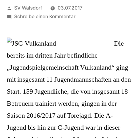
Veröffentlicht
SV Walsdorf
03.07.2017
von
zu
Schreibe einen Kommentar
Junioren
blicken
auf
Die
eine
bereits im dritten Jahr befindliche
erfolgreiche
„Jugendspielgemeinschaft Vulkanland“ ging
Saison
zurück
mit insgesamt 11 Jugendmannschaften an den
Start. 159 Jugendliche, die von insgesamt 18
Betreuern trainiert werden, gingen in der
Saison 2016/2017 auf Torejagd. Die A-
Jugend bis hin zur C-Jugend war in dieser