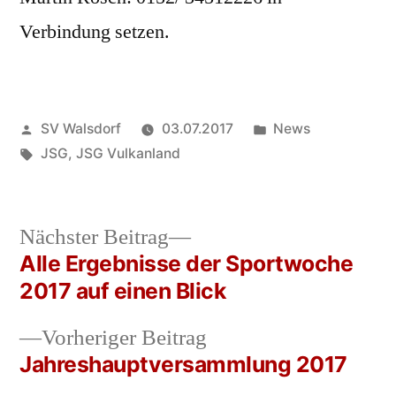
Verbindung setzen.
Veröffentlicht
Veröffentlicht
SV Walsdorf
03.07.2017
News
von
Schlagwörter:
in
JSG
,
JSG Vulkanland
Nächster
Nächster Beitrag
Beitrag:
Alle Ergebnisse der Sportwoche
Beitrags-
2017 auf einen Blick
Navigation
Vorheriger
Vorheriger Beitrag
Beitrag:
Jahreshauptversammlung 2017