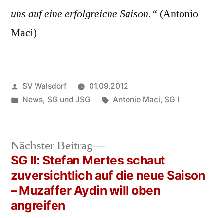
uns auf eine erfolgreiche Saison.“
(Antonio
Maci)
Veröffentlicht
SV Walsdorf
01.09.2012
von
Veröffentlicht
Schlagwörter:
News
,
SG und JSG
Antonio Maci
,
SG I
in
Nächster
Nächster Beitrag
Beitrag:
SG II: Stefan Mertes schaut
Beitrags-
zuversichtlich auf die neue Saison
Navigation
– Muzaffer Aydin will oben
angreifen