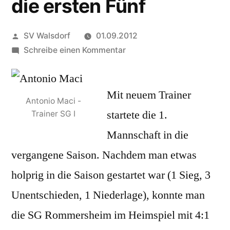
die ersten Fünf
Veröffentlicht
SV Walsdorf
01.09.2012
von
zu
Schreibe einen Kommentar
Nach
Platz
Mit neuem Trainer
vier
Antonio Maci -
will
startete die 1.
Trainer SG I
Antonio
Mannschaft in die
Maci
mit
vergangene Saison. Nachdem man etwas
der
holprig in die Saison gestartet war (1 Sieg, 3
SG
Unentschieden, 1 Niederlage), konnte man
I
jetzt
die SG Rommersheim im Heimspiel mit 4:1
wieder