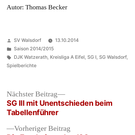
Autor: Thomas Becker
Veröffentlicht
SV Walsdorf
13.10.2014
von
Veröffentlicht
Saison 2014/2015
in
Schlagwörter:
DJK Watzerath
,
Kreisliga A Eifel
,
SG I
,
SG Walsdorf
,
Spielberichte
Nächster
Nächster Beitrag
Beitrag:
SG III mit Unentschieden beim
Beitrags-
Tabellenführer
Navigation
Vorheriger
Vorheriger Beitrag