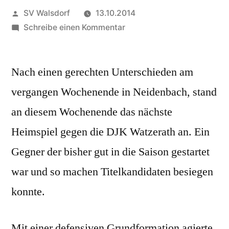
Veröffentlicht
SV Walsdorf
13.10.2014
von
zu
Schreibe einen Kommentar
SG
Walsdorf
Nach einen gerechten Unterschieden am
mit
magerem
vergangen Wochenende in Neidenbach, stand
Unentschieden
an diesem Wochenende das nächste
Heimspiel gegen die DJK Watzerath an. Ein
Gegner der bisher gut in die Saison gestartet
war und so machen Titelkandidaten besiegen
konnte.
Mit einer defensiven Grundformation agierte