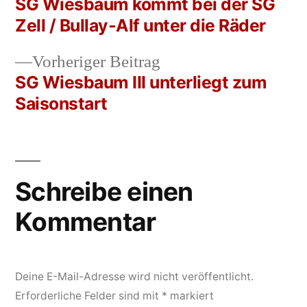
Beitrag:
SG Wiesbaum kommt bei der SG
Beitrags-
Zell /​ Bullay‑Alf unter die Räder
Navigation
Vorheriger
Vorheriger Beitrag
Beitrag:
SG Wiesbaum III unterliegt zum
Saisonstart
Schreibe einen
Kommentar
Deine E-Mail-Adresse wird nicht veröffentlicht.
Erforderliche Felder sind mit
*
markiert