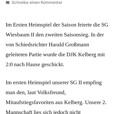
von
zu
Schreibe einen Kommentar
SG
Wiesbaum
Im Ersten Heimspiel der Saison feierte die SG
II
fährt
Wiesbaum II den zweiten Saisonsieg. In der
zweiten
von Schiedsrichter Harald Großmann
Saisonsieg
ein
geleiteten Partie wurde die DJK Kelberg mit
2:0 nach Hause geschickt.
Im ersten Heimspiel unserer SG II empfing
man den, laut Volksfreund,
Mitaufstiegsfavoriten aus Kelberg. Unsere 2.
Mannschaft lies sich jedoch nicht