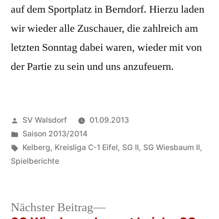
auf dem Sportplatz in Berndorf. Hierzu laden
wir wieder alle Zuschauer, die zahlreich am
letzten Sonntag dabei waren, wieder mit von
der Partie zu sein und uns anzufeuern.
Veröffentlicht
SV Walsdorf
01.09.2013
von
Veröffentlicht
Saison 2013/2014
in
Schlagwörter:
Kelberg
,
Kreisliga C-1 Eifel
,
SG II
,
SG Wiesbaum II
,
Spielberichte
Nächster
Nächster Beitrag