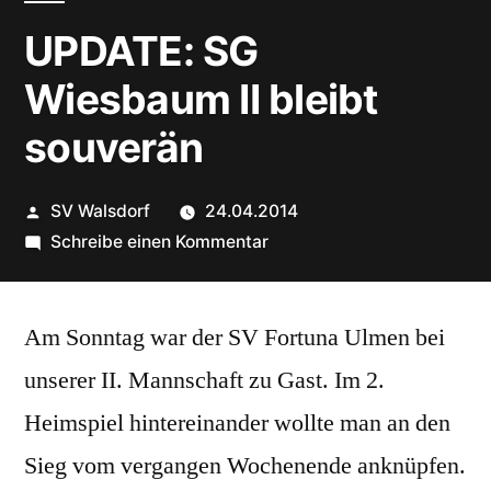
UPDATE: SG
Wiesbaum II bleibt
souverän
Veröffentlicht
SV Walsdorf
24.04.2014
von
zu
Schreibe einen Kommentar
UPDATE:
SG
Am Sonntag war der SV Fortuna Ulmen bei
Wiesbaum
II
unserer II. Mannschaft zu Gast. Im 2.
bleibt
Heimspiel hintereinander wollte man an den
souverän
Sieg vom vergangen Wochenende anknüpfen.