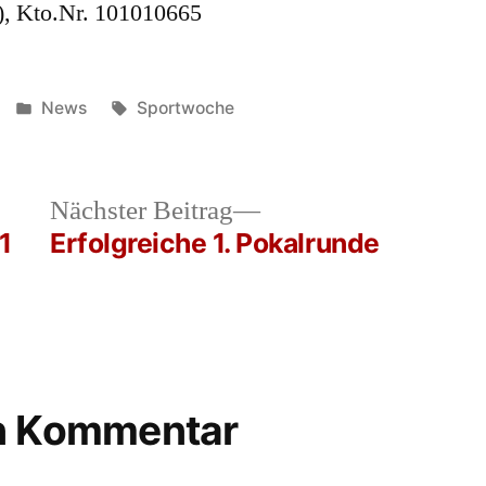
), Kto.Nr. 101010665
Veröffentlicht
Schlagwörter:
News
Sportwoche
in
heriger
Nächster
Nächster Beitrag
rag:
Beitrag:
1
Erfolgreiche 1. Pokalrunde
en Kommentar