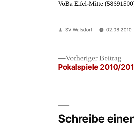
VoBa Eifel-Mitte (58691500
Veröffentlicht
SV Walsdorf
02.08.2010
von
Vor
Vorheriger Beitrag
Beit
Pokalspiele 2010/201
Beitrags-
Navigation
Schreibe ein