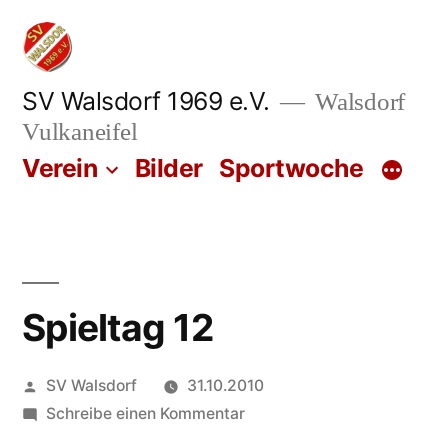
Zum
Inhalt
springen
SV Walsdorf 1969 e.V.
Walsdorf
Vulkaneifel
Verein
Bilder
Sportwoche
Spieltag 12
Veröffentlicht
SV Walsdorf
31.10.2010
von
zu
Schreibe einen Kommentar
Spieltag