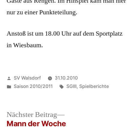
Gäste aus Rengen. Im Hinspiel kam man hier
nur zu einer Punkteteilung.
Anstoß ist um 18.00 Uhr auf dem Sportplatz
in Wiesbaum.
Veröffentlicht
SV Walsdorf
31.10.2010
von
Veröffentlicht
Schlagwörter:
Saison 2010/2011
SGIII
,
Spielberichte
in
Nächster
Nächster Beitrag
Beitrag:
Mann der Woche
Beitrags-