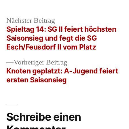
Nächster
Nächster Beitrag
Beitrag:
Spieltag 14: SG II feiert höchsten
Beitrags-
Saisonsieg und fegt die SG
Navigation
Esch/Feusdorf II vom Platz
Vorheriger
Vorheriger Beitrag
Beitrag:
Knoten geplatzt: A-Jugend feiert
ersten Saisonsieg
Schreibe einen