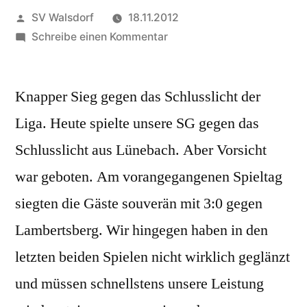
Veröffentlicht
SV Walsdorf
18.11.2012
von
zu
Schreibe einen Kommentar
Spieltag
14:
Knapper Sieg gegen das Schlusslicht der
SG
I
Liga. Heute spielte unsere SG gegen das
feiert
Schlusslicht aus Lünebach. Aber Vorsicht
Sieg
gegen
war geboten. Am vorangegangenen Spieltag
Schlusslicht
siegten die Gäste souverän mit 3:0 gegen
Lünebach
Lambertsberg. Wir hingegen haben in den
letzten beiden Spielen nicht wirklich geglänzt
und müssen schnellstens unsere Leistung