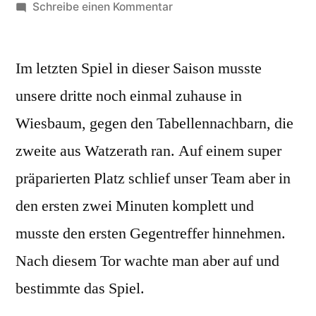
von
zu
Schreibe einen Kommentar
Spieltag
26:
Im letzten Spiel in dieser Saison musste
SG
III
unsere dritte noch einmal zuhause in
–
Wiesbaum, gegen den Tabellennachbarn, die
DJK
Watzerath
zweite aus Watzerath ran. Auf einem super
II
präparierten Platz schlief unser Team aber in
2:2
den ersten zwei Minuten komplett und
musste den ersten Gegentreffer hinnehmen.
Nach diesem Tor wachte man aber auf und
bestimmte das Spiel.