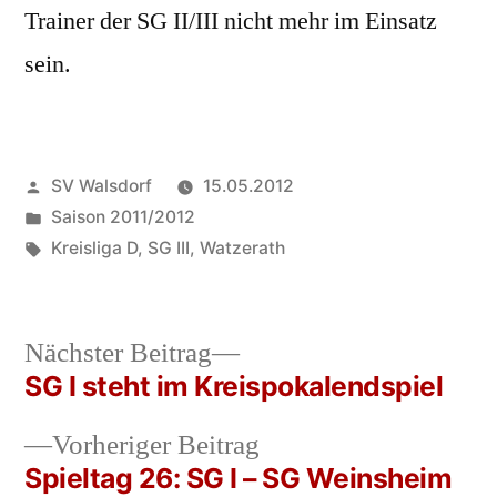
Trainer der SG II/III nicht mehr im Einsatz
sein.
Veröffentlicht
SV Walsdorf
15.05.2012
von
Veröffentlicht
Saison 2011/2012
in
Schlagwörter:
Kreisliga D
,
SG III
,
Watzerath
Nächster
Nächster Beitrag
Beitrag:
SG I steht im Kreispokalendspiel
Beitrags-
Vorheriger
Vorheriger Beitrag
Navigation
Beitrag:
Spieltag 26: SG I – SG Weinsheim