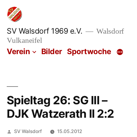
Zum
Inhalt
springen
SV Walsdorf 1969 e.V.
Walsdorf
Vulkaneifel
Verein
Bilder
Sportwoche
Spieltag 26: SG III –
DJK Watzerath II 2:2
Veröffentlicht
SV Walsdorf
15.05.2012