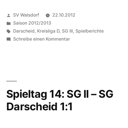
Veröffentlicht
SV Walsdorf
22.10.2012
von
Veröffentlicht
Saison 2012/2013
in
Schlagwörter:
Darscheid
,
Kreisliga D
,
SG III
,
Spielberichte
zu
Schreibe einen Kommentar
Spieltag
10:
SG
III
unterliegt
dem
Spieltag 14: SG II – SG
Tabellenführer
Darscheid 1:1
aus
Darscheid