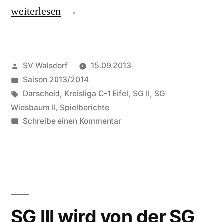
„SG
weiterlesen
Wiesbaum
II
Veröffentlicht
SV Walsdorf
15.09.2013
übernimmt
von
Veröffentlicht
Saison 2013/2014
die
in
Schlagwörter:
Darscheid
,
Kreisliga C-1 Eifel
,
SG II
,
SG
Tabellenführung“
Wiesbaum II
,
Spielberichte
zu
Schreibe einen Kommentar
SG
Wiesbaum
II
übernimmt
die
Tabellenführung
SG III wird von der SG