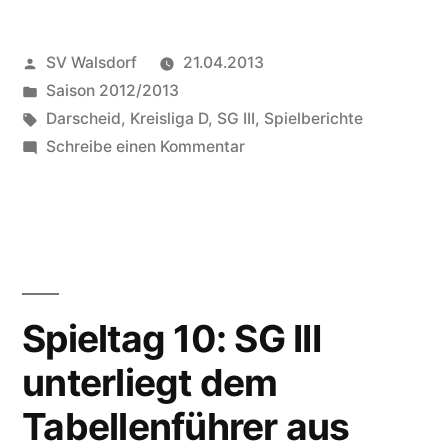
Veröffentlicht
SV Walsdorf
21.04.2013
von
Veröffentlicht
Saison 2012/2013
in
Schlagwörter:
Darscheid
,
Kreisliga D
,
SG III
,
Spielberichte
zu
Schreibe einen Kommentar
SG
III
wird
von
der
SG
Spieltag 10: SG III
Darscheid
unterliegt dem
II
gerupft
Tabellenführer aus