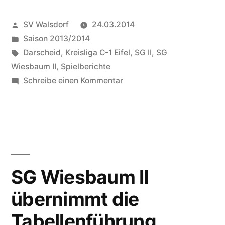
Veröffentlicht
SV Walsdorf
24.03.2014
von
Veröffentlicht
Saison 2013/2014
in
Schlagwörter:
Darscheid
,
Kreisliga C-1 Eifel
,
SG II
,
SG
Wiesbaum II
,
Spielberichte
zu
Schreibe einen Kommentar
SG
Wiesbaum
II
feiert
Auswärtssieg
bei
SG Wiesbaum II
der
übernimmt die
SG
Darscheid
Tabellenführung
II