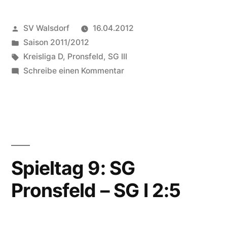
SG
Veröffentlicht
SV Walsdorf
16.04.2012
III
von
Veröffentlicht
Saison 2011/2012
–
in
Schlagwörter:
Kreisliga D
,
Pronsfeld
,
SG III
SG
zu
Schreibe einen Kommentar
Spieltag
Pronsfeld
22:
III
SG
III
1:1“
–
SG
Spieltag 9: SG
Pronsfeld
Pronsfeld – SG I 2:5
III
1:1