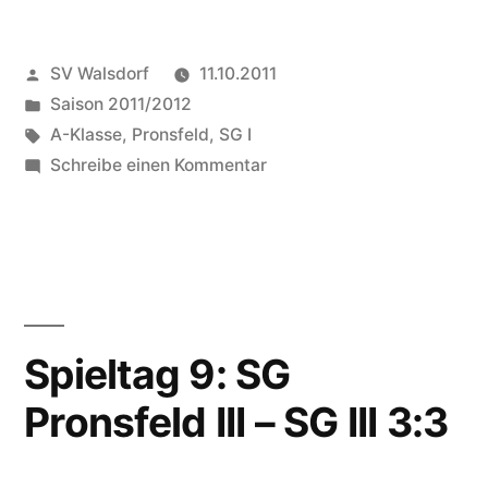
SG
Veröffentlicht
SV Walsdorf
11.10.2011
Pronsfeld
von
Veröffentlicht
Saison 2011/2012
–
in
Schlagwörter:
A-Klasse
,
Pronsfeld
,
SG I
SG
zu
Schreibe einen Kommentar
Spieltag
I
9:
2:5“
SG
Pronsfeld
–
SG
Spieltag 9: SG
I
Pronsfeld III – SG III 3:3
2:5