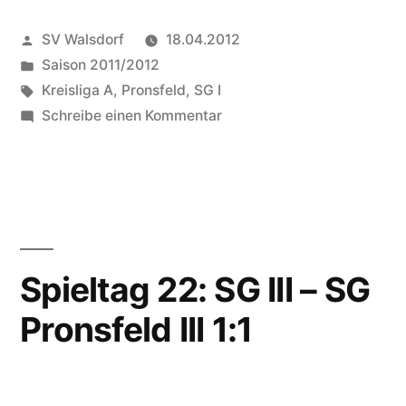
Veröffentlicht
SV Walsdorf
18.04.2012
von
Veröffentlicht
Saison 2011/2012
in
Schlagwörter:
Kreisliga A
,
Pronsfeld
,
SG I
zu
Schreibe einen Kommentar
Spieltag
22:
SG
I
–
SG
Spieltag 22: SG III – SG
Pronsfeld
Pronsfeld III 1:1
1:0