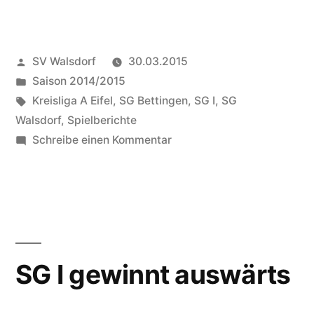
Veröffentlicht
SV Walsdorf
30.03.2015
von
Veröffentlicht
Saison 2014/2015
in
Schlagwörter:
Kreisliga A Eifel
,
SG Bettingen
,
SG I
,
SG
Walsdorf
,
Spielberichte
zu
Schreibe einen Kommentar
SG
I
verliert
auch
die
zweite
SG I gewinnt auswärts
Partie
im