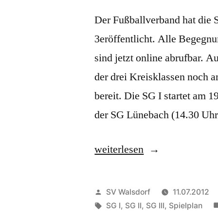
Der Fußballverband hat die 
3eröffentlicht. Alle Begegn
sind jetzt online abrufbar. A
der drei Kreisklassen noch a
bereit. Die SG I startet am 
der SG Lünebach (14.30 Uh
„Spielpläne
weiterlesen
Saison
2012/2013“
Veröffentlicht
SV Walsdorf
11.07.2012
von
Schlagwörter:
SG I
,
SG II
,
SG III
,
Spielplan