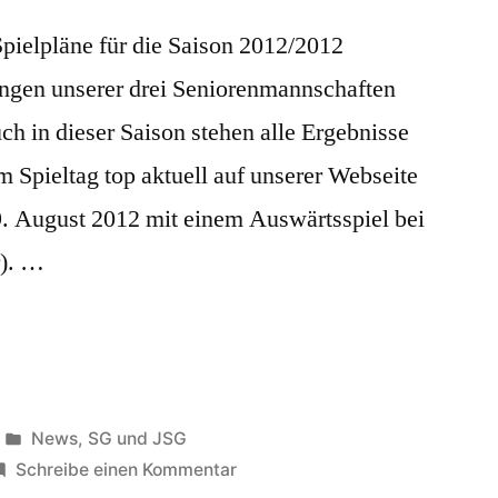
Spielpläne für die Saison 2012/2012
ungen unserer drei Seniorenmannschaften
uch in dieser Saison stehen alle Ergebnisse
m Spieltag top aktuell auf unserer Webseite
19. August 2012 mit einem Auswärtsspiel bei
r). …
Veröffentlicht
News
,
SG und JSG
in
zu
Schreibe einen Kommentar