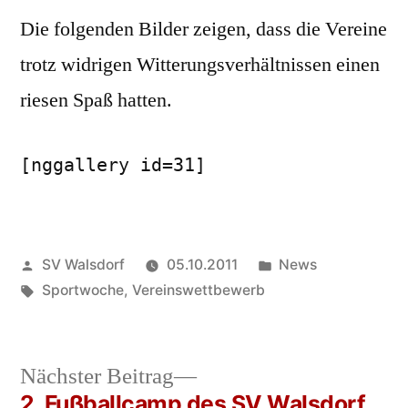
Die folgenden Bilder zeigen, dass die Vereine
trotz widrigen Witterungsverhältnissen einen
riesen Spaß hatten.
[nggallery id=31]
Veröffentlicht
Veröffentlicht
SV Walsdorf
05.10.2011
News
von
Schlagwörter:
in
Sportwoche
,
Vereinswettbewerb
Nächster
Nächster Beitrag
Beitrag:
2. Fußballcamp des SV Walsdorf