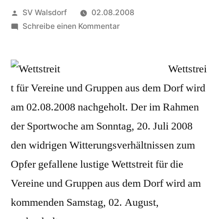
Veröffentlicht
SV Walsdorf
02.08.2008
von
zu
Schreibe einen Kommentar
Wettstreit
für
Vereine
Wettstrei
und
t für Vereine und Gruppen aus dem Dorf wird
Gruppen
am 02.08.2008 nachgeholt. Der im Rahmen
auf
dem
der Sportwoche am Sonntag, 20. Juli 2008
Sportplatz
den widrigen Witterungsverhältnissen zum
Opfer gefallene lustige Wettstreit für die
Vereine und Gruppen aus dem Dorf wird am
kommenden Samstag, 02. August,