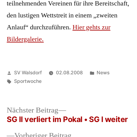
teilnehmenden Vereinen für ihre Bereitschaft,
den lustigen Wettstreit in einem „zweiten
Anlauf“ durchzuführen.
Hier gehts zur
Bildergalerie.
Veröffentlicht
Veröffentlicht
SV Walsdorf
02.08.2008
News
von
Schlagwörter:
in
Sportwoche
Nächster
Nächster Beitrag
Beitrag:
SG II verliert im Pokal • SG I weiter
Beitrags-
Vorheriger
Vorheriger Beitrag