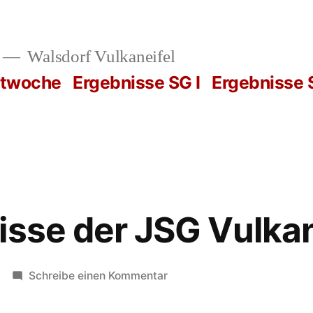
Walsdorf Vulkaneifel
rtwoche
Ergebnisse SG I
Ergebnisse S
isse der JSG Vulka
zu
Schreibe einen Kommentar
Die