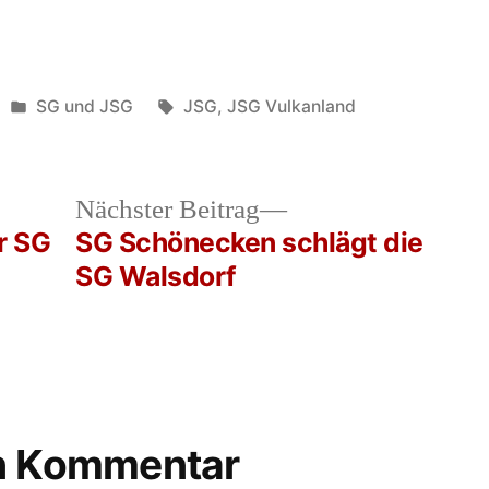
Veröffentlicht
Schlagwörter:
SG und JSG
JSG
,
JSG Vulkanland
in
heriger
Nächster
Nächster Beitrag
rag:
Beitrag:
er SG
SG Schönecken schlägt die
SG Walsdorf
en Kommentar