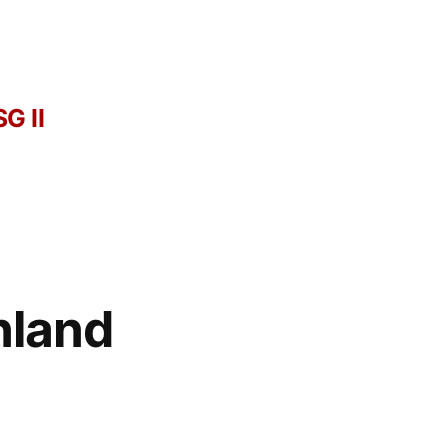
G II
nland