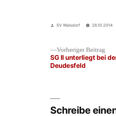
Veröffentlicht
SV Walsdorf
26.10.2014
von
Vor
Vorheriger Beitrag
Beit
SG II unterliegt bei d
Beitrags-
Deudesfeld
Navigation
Schreibe ein