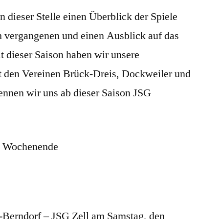
Ergebnisse
 dieser Stelle einen Überblick der Spiele
der
JSG
 vergangenen und einen Ausblick auf das
Vulkanland
dieser Saison haben wir unsere
t den Vereinen Brück-Dreis, Dockweiler und
ennen wir uns ab dieser Saison JSG
s Wochenende
-Berndorf – JSG Zell am Samstag, den