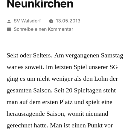
Neunkirchen
Veröffentlicht
SV Walsdorf
13.05.2013
von
zu
Schreibe einen Kommentar
SG
I
Sekt oder Selters. Am vergangenen Samstag
mit
entscheidendem
war es soweit. Im letzten Spiel unserer SG
Sieg
ging es um nicht weniger als den Lohn der
gegen
den
gesamten Saison. Seit 20 Spieltagen steht
SV
man auf dem ersten Platz und spielt eine
Neunkirchen
herausragende Saison, womit niemand
gerechnet hatte. Man ist einen Punkt vor