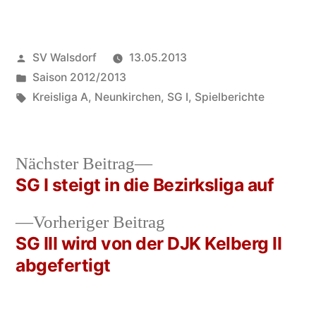
Veröffentlicht
SV Walsdorf
13.05.2013
von
Veröffentlicht
Saison 2012/2013
in
Schlagwörter:
Kreisliga A
,
Neunkirchen
,
SG I
,
Spielberichte
Nächster
Nächster Beitrag
Beitrag:
SG I steigt in die Bezirksliga auf
Beitrags-
Vorheriger
Vorheriger Beitrag
Navigation
Beitrag:
SG III wird von der DJK Kelberg II
abgefertigt