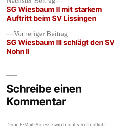
Nächster
Nächster Beitrag
Beitrag:
SG Wiesbaum II mit starkem
Beitrags-
Auftritt beim SV Lissingen
Navigation
Vorheriger
Vorheriger Beitrag
Beitrag:
SG Wiesbaum III schlägt den SV
Nohn II
Schreibe einen
Kommentar
Deine E-Mail-Adresse wird nicht veröffentlicht.