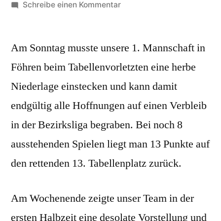
von
zu
Schreibe einen Kommentar
SG
Wiesbaum
Am Sonntag musste unsere 1. Mannschaft in
geht
beim
Föhren beim Tabellenvorletzten eine herbe
SV
Niederlage einstecken und kann damit
Föhren
baden
endgültig alle Hoffnungen auf einen Verbleib
in der Bezirksliga begraben. Bei noch 8
ausstehenden Spielen liegt man 13 Punkte auf
den rettenden 13. Tabellenplatz zurück.
Am Wochenende zeigte unser Team in der
ersten Halbzeit eine desolate Vorstellung und