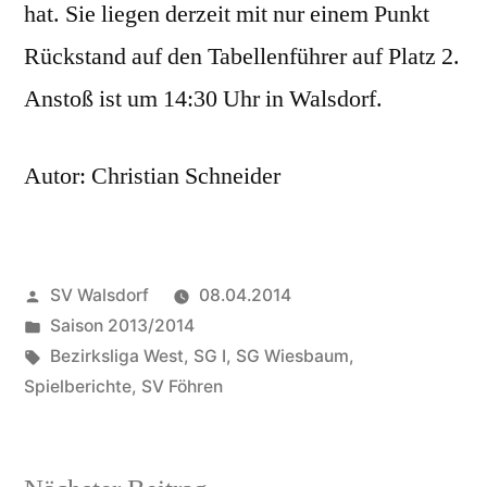
hat. Sie liegen derzeit mit nur einem Punkt
Rückstand auf den Tabellenführer auf Platz 2.
Anstoß ist um 14:30 Uhr in Walsdorf.
Autor: Christian Schneider
Veröffentlicht
SV Walsdorf
08.04.2014
von
Veröffentlicht
Saison 2013/2014
in
Schlagwörter:
Bezirksliga West
,
SG I
,
SG Wiesbaum
,
Spielberichte
,
SV Föhren