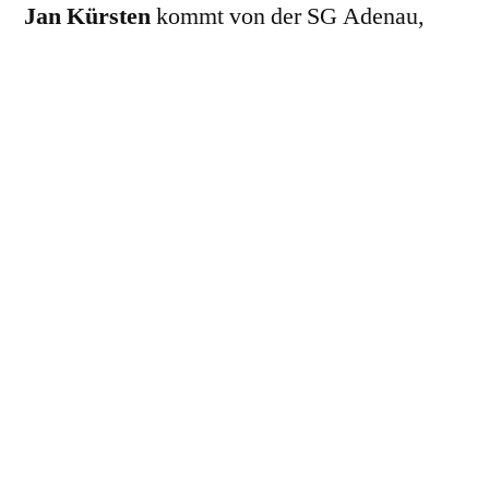
Jan Kürsten
kommt von der SG Adenau,
Dominik Büscher
,
Nico Swart
und
Christopher Swart
von der SG Schneifel,
Marco Michels
von der JSG Steiningen,
Alexander Huth
vom FC Dollendorf /
Ripsdorf und
Patrick Simonis
von der SG
Oberbettingen.
Jan Kür
sten