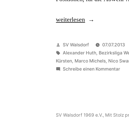
„SG
weiterlesen
Wiesbaum
startet
Veröffentlicht
SV Walsdorf
07.07.2013
mit
von
Schlagwörter:
Alexander Huth
,
Bezirksliga W
Kürsten
,
Marco Michels
,
Nico Swa
sieben
zu
Schreibe einen Kommentar
Neuzugängen
SG
Wie
in
star
die
mit
Bezirksliga-
sie
SV Walsdorf 1969 e.V.
,
Mit Stolz 
Neu
Saison“
in