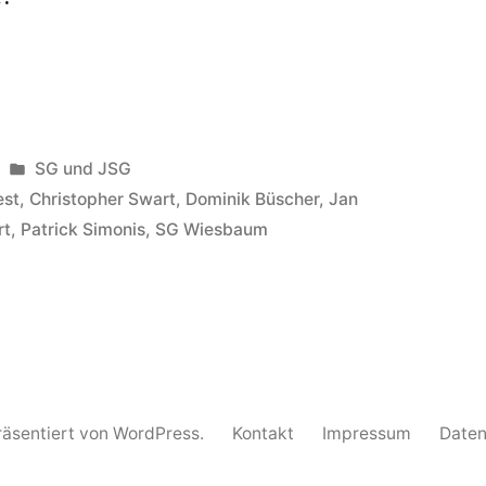
Veröffentlicht
SG und JSG
in
est
,
Christopher Swart
,
Dominik Büscher
,
Jan
rt
,
Patrick Simonis
,
SG Wiesbaum
sbaum
tet
ben
präsentiert von WordPress.
Kontakt
Impressum
Daten
zugängen