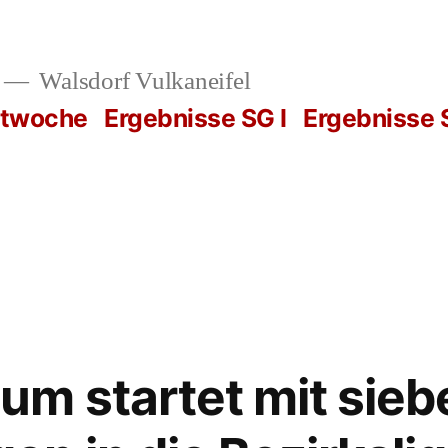
Walsdorf Vulkaneifel
rtwoche
Ergebnisse SG I
Ergebnisse S
m startet mit sieb