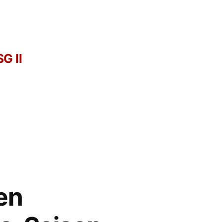
G II
en