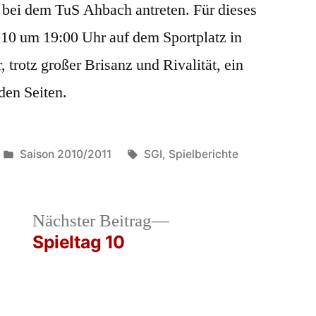
bei dem TuS Ahbach antreten. Für dieses
10 um 19:00 Uhr auf dem Sportplatz in
 trotz großer Brisanz und Rivalität, ein
iden Seiten.
Veröffentlicht
Schlagwörter:
Saison 2010/2011
SGI
,
Spielberichte
in
heriger
Nächster
Nächster Beitrag
rag:
Beitrag:
Spieltag 10