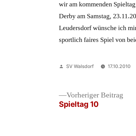
wir am kommenden Spieltag 
Derby am Samstag, 23.11.20
Leudersdorf wünsche ich mir,
sportlich faires Spiel von be
Veröffentlicht
SV Walsdorf
17.10.2010
von
Vor
Vorheriger Beitrag
Beit
Spieltag 10
Beitrags-
Navigation