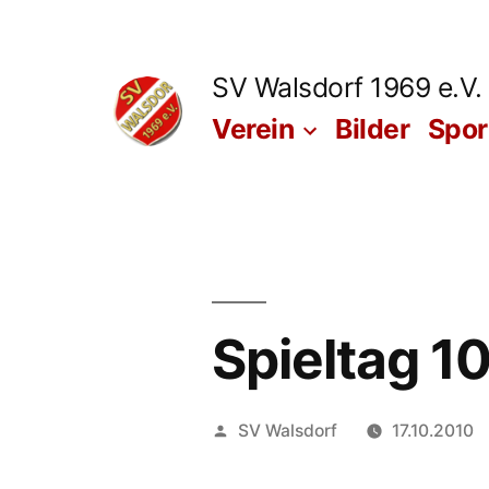
Zum
Inhalt
SV Walsdorf 1969 e.V.
springen
Verein
Bilder
Spo
Spieltag 1
Veröffentlicht
SV Walsdorf
17.10.2010
von