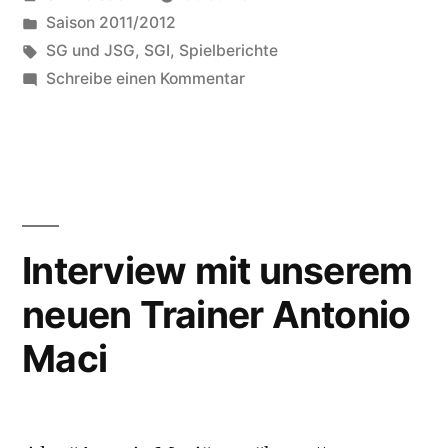
I
von
Veröffentlicht
Saison 2011/2012
–
in
Schlagwörter:
SG und JSG
,
SGI
,
Spielberichte
SG
zu
Schreibe einen Kommentar
Spieltag
Bettingen
4:
0:
SG
I
3“
–
SG
Interview mit unserem
Bettingen
neuen Trainer Antonio
0:
3
Maci