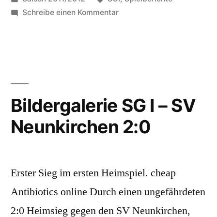
in
zu
Schreibe einen Kommentar
Spieltag
2:
SG
I
–
SV
Bildergalerie SG I – SV
Neunkirchen
Neunkirchen 2:0
Erster Sieg im ersten Heimspiel. cheap
Antibiotics online Durch einen ungefährdeten
2:0 Heimsieg gegen den SV Neunkirchen,