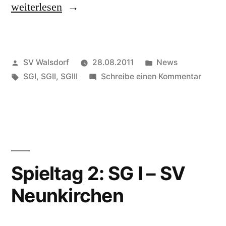
„Rückblick
weiterlesen
Saison
2010/11“
Veröffentlicht
Veröffentlicht
SV Walsdorf
28.08.2011
News
von
Schlagwörter:
in
zu
SGI
,
SGII
,
SGIII
Schreibe einen Kommentar
Rückbl
Saison
2010/1
Spieltag 2: SG I – SV
Neunkirchen