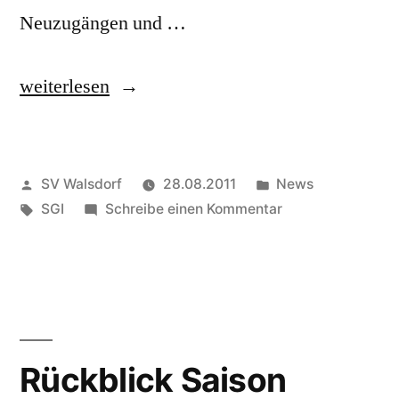
Neuzugängen und …
„Interview
weiterlesen
mit
unserem
Veröffentlicht
Veröffentlicht
SV Walsdorf
28.08.2011
News
neuen
von
Schlagwörter:
in
zu
SGI
Schreibe einen Kommentar
Trainer
Interview
Antonio
mit
unserem
Maci“
neuen
Trainer
Antonio
Rückblick Saison
Maci