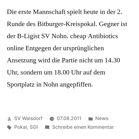
Die erste Mannschaft spielt heute in der 2.
Runde des Bitburger-Kreispokal. Gegner ist
der B-Ligist SV Nohn. cheap Antibiotics
online Entgegen der ursprünglichen
Ansetzung wird die Partie nicht um 14.30
Uhr, sondern um 18.00 Uhr auf dem
Sportplatz in Nohn angepfiffen.
Veröffentlicht
Veröffentlicht
SV Walsdorf
07.08.2011
News
von
Schlagwörter:
in
zu
Pokal
,
SGI
Schreibe einen Kommentar
2.