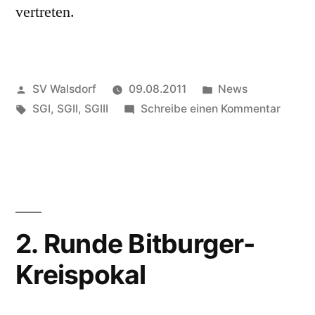
vertreten.
Veröffentlicht
Veröffentlicht
SV Walsdorf
09.08.2011
News
von
Schlagwörter:
in
zu
SGI
,
SGII
,
SGIII
Schreibe einen Kommentar
Vorsc
Meiste
2011/
2. Runde Bitburger-
Kreispokal