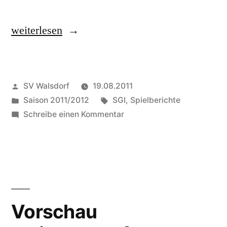
„Spieltag
weiterlesen
1:
TUS
Veröffentlicht
SV Walsdorf
19.08.2011
Daun
von
Veröffentlicht
Schlagwörter:
Saison 2011/2012
SGI
,
Spielberichte
I
in
zu
Schreibe einen Kommentar
–
Spieltag
1:
SG
TUS
I“
Daun
I
–
Vorschau
SG