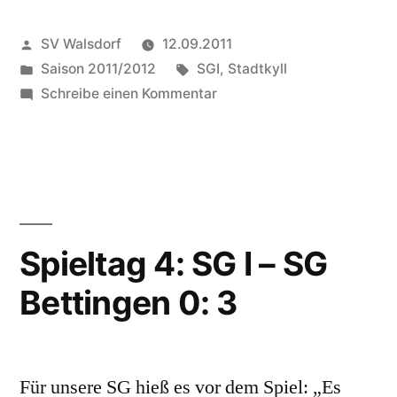
SG
Veröffentlicht
SV Walsdorf
12.09.2011
Stadtkyll
von
Veröffentlicht
Schlagwörter:
Saison 2011/2012
SGI
,
Stadtkyll
II
in
zu
Schreibe einen Kommentar
–
Spieltag
5:
SG
SG
I
Stadtkyll
II
2:2“
–
Spieltag 4: SG I – SG
SG
Bettingen 0: 3
I
2:2
Für unsere SG hieß es vor dem Spiel: „Es