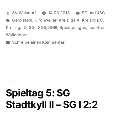
Veröffentlicht
Veröffentlicht
SV Walsdorf
14.03.2013
SG und JSG
von
Schlagwörter:
in
Gerolstein
,
Kirchweiler
,
Kreisliga A
,
Kreisliga C
,
Kreisliga D
,
SGI
,
SGII
,
SGIII
,
Spielabsagen
,
spielfrei
,
Wallenborn
zu
Schreibe einen Kommentar
Spieltag
17
in
der
Kreisliga
komplett
Spieltag 5: SG
abgesagt
Stadtkyll II – SG I 2:2