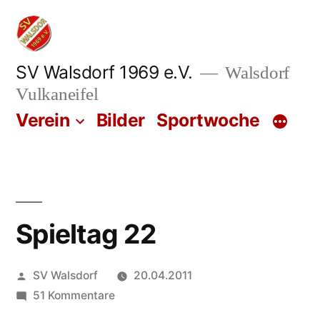
Zum
Inhalt
springen
SV Walsdorf 1969 e.V.
Walsdorf
Vulkaneifel
Verein
Bilder
Sportwoche
Spieltag 22
Veröffentlicht
SV Walsdorf
20.04.2011
von
zu
51 Kommentare
Spieltag