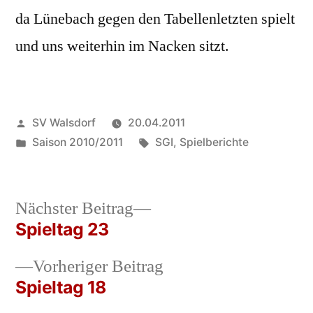
da Lünebach gegen den Tabellenletzten spielt
und uns weiterhin im Nacken sitzt.
Veröffentlicht
SV Walsdorf
20.04.2011
von
Veröffentlicht
Schlagwörter:
Saison 2010/2011
SGI
,
Spielberichte
in
Nächster
Nächster Beitrag
Beitrag:
Spieltag 23
Beitrags-
Vorheriger
Vorheriger Beitrag
Navigation
Beitrag:
Spieltag 18